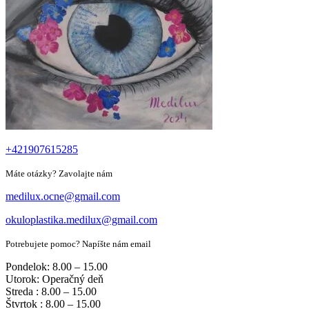
+421907615285
Máte otázky? Zavolajte nám
medilux.ocne@gmail.com
okuloplastika.medilux@gmail.com
Potrebujete pomoc? Napíšte nám email
Pondelok: 8.00 – 15.00
Utorok: Operačný deň
Streda : 8.00 – 15.00
Štvrtok : 8.00 – 15.00