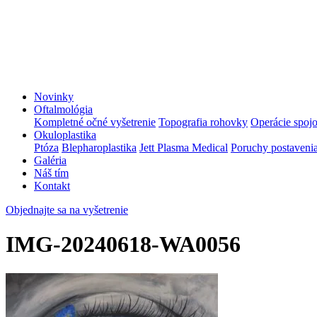
Novinky
Oftalmológia
Kompletné očné vyšetrenie
Topografia rohovky
Operácie spoj
Okuloplastika
Ptóza
Blepharoplastika
Jett Plasma Medical
Poruchy postavenia
Galéria
Náš tím
Kontakt
Objednajte sa na vyšetrenie
IMG-20240618-WA0056