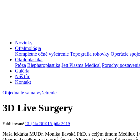
Novinky
Oftalmológia
Kompletné očné vyšetrenie
Topografia rohovky
Operácie spoj
Okuloplastika
Ptóza
Blepharoplastika
Jett Plasma Medical
Poruchy postavenia
Galéria
Náš tím
Kontakt
Objednajte sa na vyšetrenie
3D Live Surgery
Publikované
15. júla 2019
15. júla 2019
Naša lekárka MUDr. Monika Ilavská PhD. s celým tímom Medilux 14.
Operovala celkovo ako prvá žena na Slovensku a to hneď dve operá