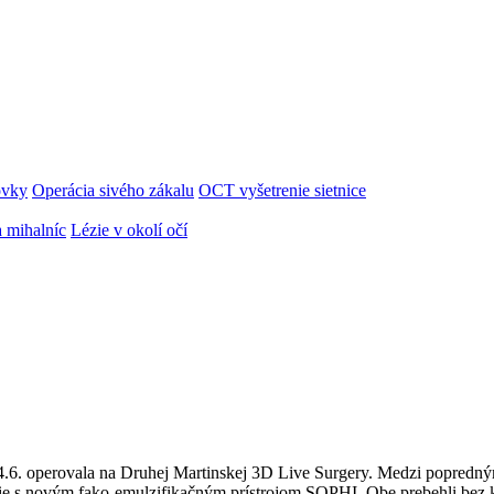
ovky
Operácia sivého zákalu
OCT vyšetrenie sietnice
 mihalníc
Lézie v okolí očí
6. operovala na Druhej Martinskej 3D Live Surgery. Medzi popredný
cie s novým fako-emulzifikačným prístrojom SOPHI. Obe prebehli bez 