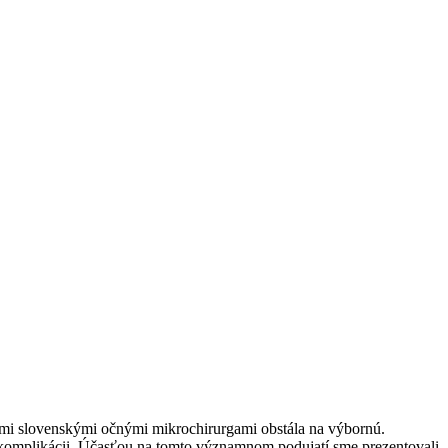
mi slovenskými očnými mikrochirurgami obstála na výbornú.
komplikácii. Účasťou na tomto významnom podujatí sme prezentovali