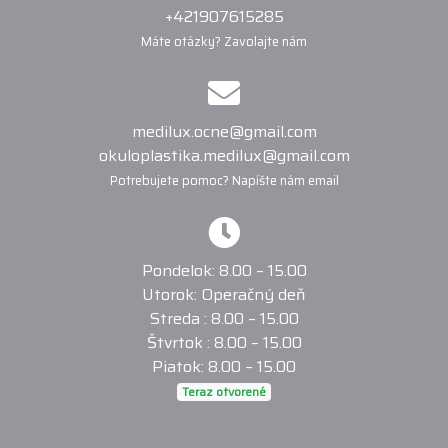
+421907615285
Máte otázky? Zavolajte nám
medilux.ocne@gmail.com
okuloplastika.medilux@gmail.com
Potrebujete pomoc? Napíšte nám email
Pondelok: 8.00 – 15.00
Utorok: Operačný deň
Streda : 8.00 – 15.00
Štvrtok : 8.00 – 15.00
Piatok: 8.00 – 15.00
Teraz otvorené