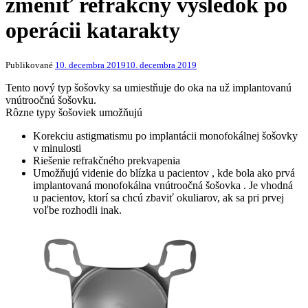
zmeniť refrakčný výsledok po
operácii katarakty
Publikované
10. decembra 2019
10. decembra 2019
Tento nový typ šošovky sa umiestňuje do oka na už implantovanú
vnútroočnú šošovku.
Rôzne typy šošoviek umožňujú
Korekciu astigmatismu po implantácii monofokálnej šošovky
v minulosti
Riešenie refrakčného prekvapenia
Umožňujú videnie do blízka u pacientov , kde bola ako prvá
implantovaná monofokálna vnútroočná šošovka . Je vhodná
u pacientov, ktorí sa chcú zbaviť okuliarov, ak sa pri prvej
voľbe rozhodli inak.