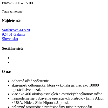
Piatok: 8.00 – 15.00
Teraz zatvorené
Nájdete nás
Šafárikova 447/20
924 01 Galanta
Slovensko
Sociálne siete
O nás
odborné očné vyšetrenie
skúsenosti odborníčky, ktorá vykonala už viac ako 10000
operácií sivého zákalu
viac ako 400 okuloplastických a estetických výkonov ročne
najmodernejšie vybavenie operačných prístrojov firmy Alcon
z USA, Nidec, Shin Nipon z Japonska
príjemné prostredie a profesionálny prístup personálu