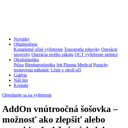
Novinky
Oftalmológia
Kompletné očné vyšetrenie
Topografia rohovky
Operácie
spojovky
Operácia sivého zákalu
OCT vyšetrenie sietnice
Okuloplastika
Ptóza
Blepharoplastika
Jett Plasma Medical
Poruchy
postavenia mihalníc
Lézie v okolí očí
Galéria
Náš tím
Kontakt
Objednajte sa na vyšetrenie
AddOn vnútroočná šošovka –
možnosť ako zlepšiť alebo