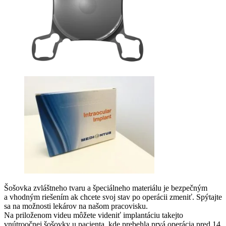
Šošovka zvláštneho tvaru a špeciálneho materiálu je bezpečným
a vhodným riešením ak chcete svoj stav po operácii zmeniť. Spýtajte
sa na možnosti lekárov na našom pracovisku.
Na priloženom videu môžete videniť implantáciu takejto
vnútroočnej šošovky u pacienta, kde prebehla prvá operácia pred 14