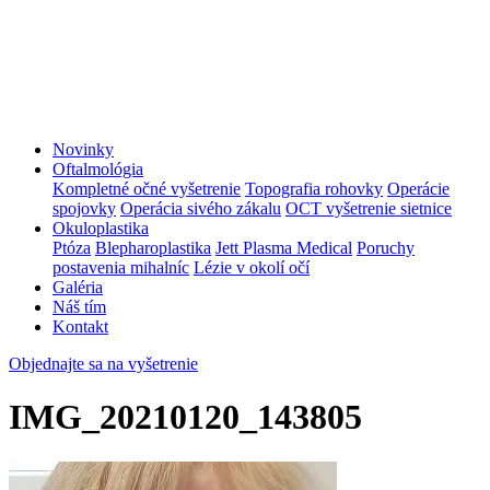
Novinky
Oftalmológia
Kompletné očné vyšetrenie
Topografia rohovky
Operácie
spojovky
Operácia sivého zákalu
OCT vyšetrenie sietnice
Okuloplastika
Ptóza
Blepharoplastika
Jett Plasma Medical
Poruchy
postavenia mihalníc
Lézie v okolí očí
Galéria
Náš tím
Kontakt
Objednajte sa na vyšetrenie
IMG_20210120_143805