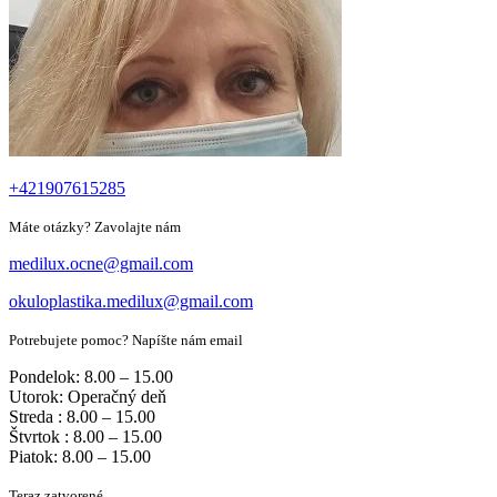
+421907615285
Máte otázky? Zavolajte nám
medilux.ocne@gmail.com
okuloplastika.medilux@gmail.com
Potrebujete pomoc? Napíšte nám email
Pondelok: 8.00 – 15.00
Utorok: Operačný deň
Streda : 8.00 – 15.00
Štvrtok : 8.00 – 15.00
Piatok: 8.00 – 15.00
Teraz zatvorené