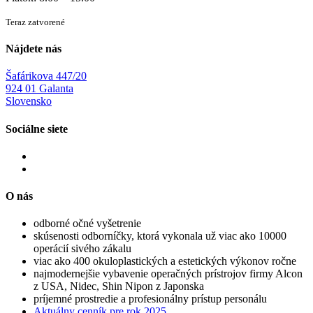
Teraz zatvorené
Nájdete nás
Šafárikova 447/20
924 01 Galanta
Slovensko
Sociálne siete
O nás
odborné očné vyšetrenie
skúsenosti odborníčky, ktorá vykonala už viac ako 10000
operácií sivého zákalu
viac ako 400 okuloplastických a estetických výkonov ročne
najmodernejšie vybavenie operačných prístrojov firmy Alcon
z USA, Nidec, Shin Nipon z Japonska
príjemné prostredie a profesionálny prístup personálu
Aktuálny cenník pre rok 2025