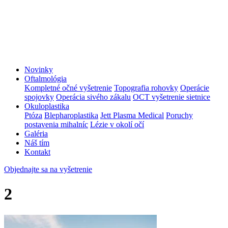
Novinky
Oftalmológia
Kompletné očné vyšetrenie
Topografia rohovky
Operácie
spojovky
Operácia sivého zákalu
OCT vyšetrenie sietnice
Okuloplastika
Ptóza
Blepharoplastika
Jett Plasma Medical
Poruchy
postavenia mihalníc
Lézie v okolí očí
Galéria
Náš tím
Kontakt
Objednajte sa na vyšetrenie
2