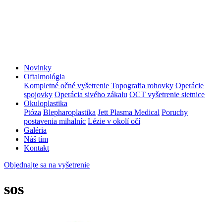
Novinky
Oftalmológia
Kompletné očné vyšetrenie
Topografia rohovky
Operácie
spojovky
Operácia sivého zákalu
OCT vyšetrenie sietnice
Okuloplastika
Ptóza
Blepharoplastika
Jett Plasma Medical
Poruchy
postavenia mihalníc
Lézie v okolí očí
Galéria
Náš tím
Kontakt
Objednajte sa na vyšetrenie
sos