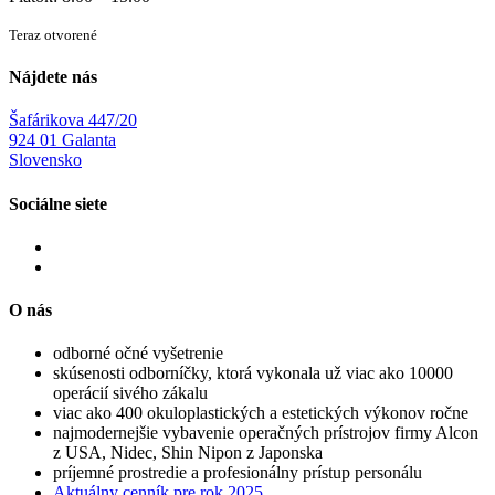
Teraz otvorené
Nájdete nás
Šafárikova 447/20
924 01 Galanta
Slovensko
Sociálne siete
O nás
odborné očné vyšetrenie
skúsenosti odborníčky, ktorá vykonala už viac ako 10000
operácií sivého zákalu
viac ako 400 okuloplastických a estetických výkonov ročne
najmodernejšie vybavenie operačných prístrojov firmy Alcon
z USA, Nidec, Shin Nipon z Japonska
príjemné prostredie a profesionálny prístup personálu
Aktuálny cenník pre rok 2025