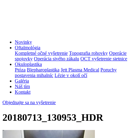
Novinky
Oftalmológia
Kompletné očné vyšetrenie
Topografia rohovky
Operácie
spojovky
Operácia sivého zákalu
OCT vyšetrenie sietnice
Okuloplastika
Ptóza
Blepharoplastika
Jett Plasma Medical
Poruchy
postavenia mihalníc
Lézie v okolí očí
Galéria
Náš tím
Kontakt
Objednajte sa na vyšetrenie
20180713_130953_HDR