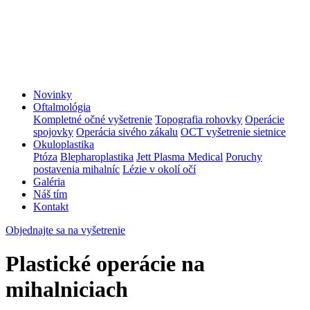
Novinky
Oftalmológia
Kompletné očné vyšetrenie
Topografia rohovky
Operácie
spojovky
Operácia sivého zákalu
OCT vyšetrenie sietnice
Okuloplastika
Ptóza
Blepharoplastika
Jett Plasma Medical
Poruchy
postavenia mihalníc
Lézie v okolí očí
Galéria
Náš tím
Kontakt
Objednajte sa na vyšetrenie
Plastické operácie na
mihalniciach