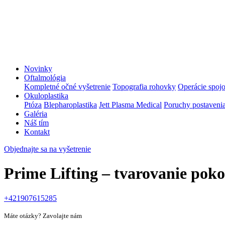
Novinky
Oftalmológia
Kompletné očné vyšetrenie
Topografia rohovky
Operácie spoj
Okuloplastika
Ptóza
Blepharoplastika
Jett Plasma Medical
Poruchy postavenia
Galéria
Náš tím
Kontakt
Objednajte sa na vyšetrenie
Prime Lifting – tvarovanie pok
+421907615285
Máte otázky? Zavolajte nám