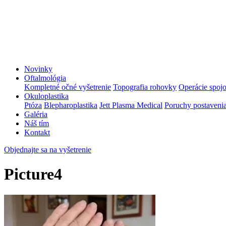
Novinky
Oftalmológia
Kompletné očné vyšetrenie
Topografia rohovky
Operácie spoj
Okuloplastika
Ptóza
Blepharoplastika
Jett Plasma Medical
Poruchy postavenia
Galéria
Náš tím
Kontakt
Objednajte sa na vyšetrenie
Picture4