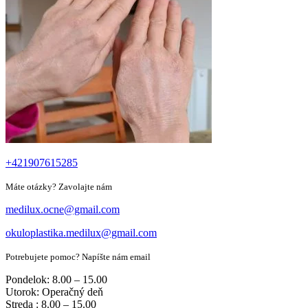
+421907615285
Máte otázky? Zavolajte nám
medilux.ocne@gmail.com
okuloplastika.medilux@gmail.com
Potrebujete pomoc? Napíšte nám email
Pondelok: 8.00 – 15.00
Utorok: Operačný deň
Streda : 8.00 – 15.00