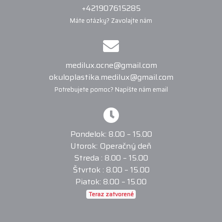
+421907615285
Máte otázky? Zavolajte nám
medilux.ocne@gmail.com
okuloplastika.medilux@gmail.com
Potrebujete pomoc? Napíšte nám email
Pondelok: 8.00 – 15.00
Utorok: Operačný deň
Streda : 8.00 – 15.00
Štvrtok : 8.00 – 15.00
Piatok: 8.00 – 15.00
Teraz zatvorené