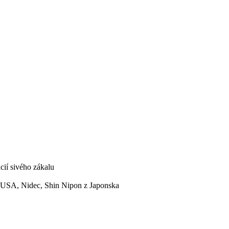
cií sivého zákalu
z USA, Nidec, Shin Nipon z Japonska