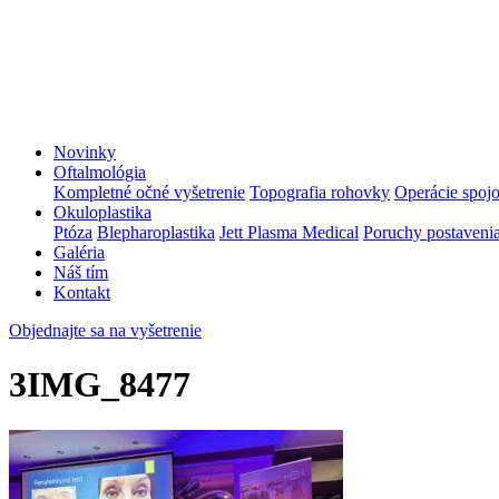
Novinky
Oftalmológia
Kompletné očné vyšetrenie
Topografia rohovky
Operácie spoj
Okuloplastika
Ptóza
Blepharoplastika
Jett Plasma Medical
Poruchy postavenia
Galéria
Náš tím
Kontakt
Objednajte sa na vyšetrenie
3IMG_8477