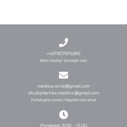
+421907615285
Máte otázky? Zavolajte nám
medilux.ocne@gmail.com
okuloplastika.medilux@gmail.com
Potrebujete pomoc? Napíšte nám email
Pondelok: 8.00 – 15.00