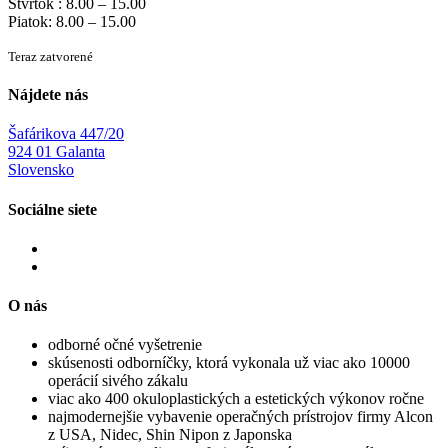
Štvrtok : 8.00 – 15.00
Piatok: 8.00 – 15.00
Teraz zatvorené
Nájdete nás
Šafárikova 447/20
924 01 Galanta
Slovensko
Sociálne siete
O nás
odborné očné vyšetrenie
skúsenosti odborníčky, ktorá vykonala už viac ako 10000
operácií sivého zákalu
viac ako 400 okuloplastických a estetických výkonov ročne
najmodernejšie vybavenie operačných prístrojov firmy Alcon
z USA, Nidec, Shin Nipon z Japonska