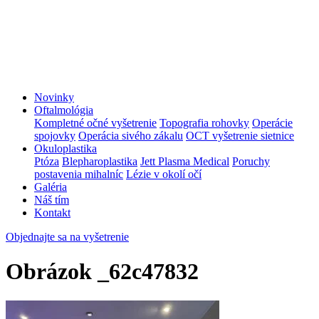
Novinky
Oftalmológia
Kompletné očné vyšetrenie
Topografia rohovky
Operácie
spojovky
Operácia sivého zákalu
OCT vyšetrenie sietnice
Okuloplastika
Ptóza
Blepharoplastika
Jett Plasma Medical
Poruchy
postavenia mihalníc
Lézie v okolí očí
Galéria
Náš tím
Kontakt
Objednajte sa na vyšetrenie
Obrázok _62c47832