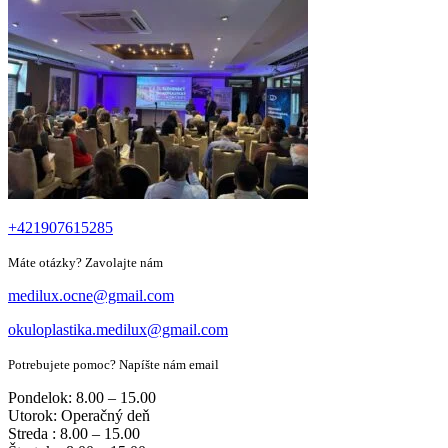
+421907615285
Máte otázky? Zavolajte nám
medilux.ocne@gmail.com
okuloplastika.medilux@gmail.com
Potrebujete pomoc? Napíšte nám email
Pondelok: 8.00 – 15.00
Utorok: Operačný deň
Streda : 8.00 – 15.00