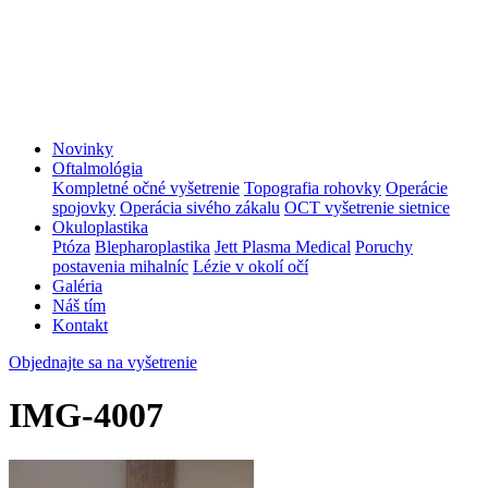
Novinky
Oftalmológia
Kompletné očné vyšetrenie
Topografia rohovky
Operácie
spojovky
Operácia sivého zákalu
OCT vyšetrenie sietnice
Okuloplastika
Ptóza
Blepharoplastika
Jett Plasma Medical
Poruchy
postavenia mihalníc
Lézie v okolí očí
Galéria
Náš tím
Kontakt
Objednajte sa na vyšetrenie
IMG-4007